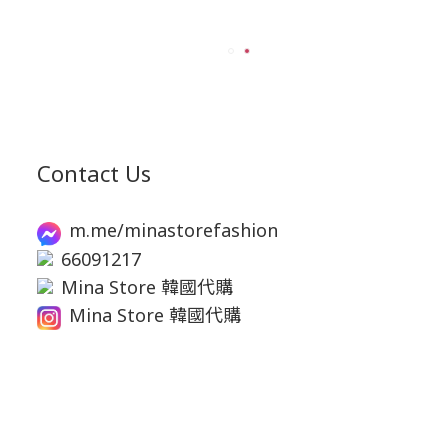
Contact Us
m.me/minastorefashion
66091217
Mina Store 韓國代購
Mina Store 韓國代購