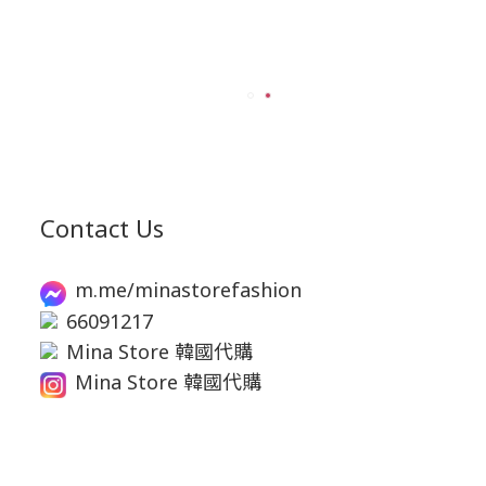
Contact Us
m.me/minastorefashion
66091217
Mina Store 韓國代購
Mina Store 韓國代購