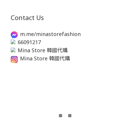
Contact Us
m.me/minastorefashion
66091217
Mina Store 韓國代購
Mina Store 韓國代購