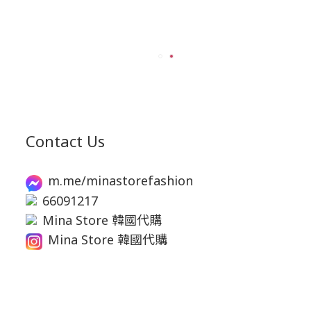
Contact Us
m.me/minastorefashion
66091217
Mina Store 韓國代購
Mina Store 韓國代購