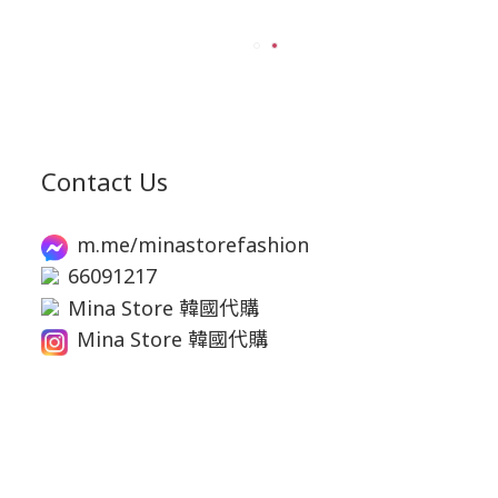
Contact Us
m.me/minastorefashion
66091217
Mina Store 韓國代購
Mina Store 韓國代購