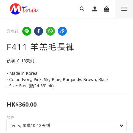
分享到
F411 羊羔毛長褲
預購10-18天到
- Made in Korea
- Color: Ivory, Pink, Sky Blue, Burgandy, Brown, Black
- Size: Free (腰24-33‘’ ok)
HK$360.00
顏色