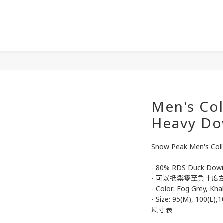
Men's Col
Heavy Do
Snow Peak Men's Coll
- 80% RDS Duck Down
- 可以抵禦零至負十度
- Color: Fog Grey, Kha
- Size: 95(M), 100(
尺寸表