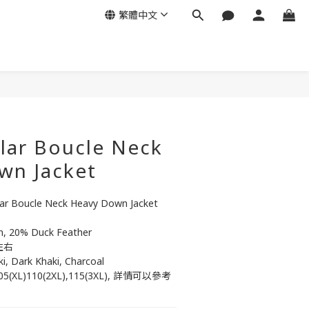
繁體中文
立即購買
lar Boucle Neck
wn Jacket
ar Boucle Neck Heavy Down Jacket 
, 20% Duck Feather 
左右
ki, Dark Khaki, Charcoal
L),105(XL)110(2XL),115(3XL), 詳情可以參考