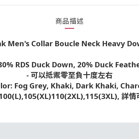
商品描述
k Men's Collar Boucle Neck Heavy Do
 80% RDS Duck Down, 20% Duck Feath
- 可以抵禦零至負十度左右
olor: Fog Grey, Khaki, Dark Khaki, Char
M), 100(L),105(XL)110(2XL),115(3XL