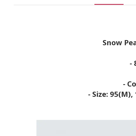
Snow Pea
-
- C
- Size: 95(