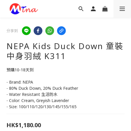
分享到
NEPA Kids Duck Down 童裝
中身羽絨 K311
預購10-18天到
- Brand: NEPA
- 80% Duck Down, 20% Duck Feather
- Water Resistant 生活防水
- Color: Cream, Greyish Lavender
- Size: 100/110/120/130/145/155/165
HK$1,180.00