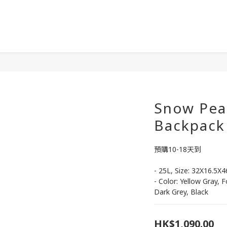
Snow Pea
Backpack
預購10-18天到
- 25L, Size: 32X16.5X
- Color: Yellow Gray, 
Dark Grey, Black
HK$1,090.00