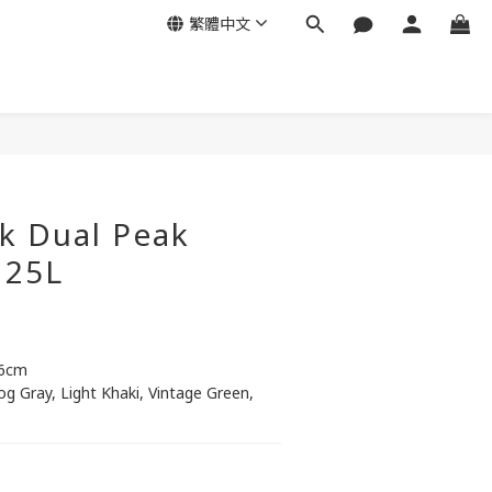
繁體中文
立即購買
k Dual Peak
 25L
46cm
Fog Gray, Light Khaki, Vintage Green, 