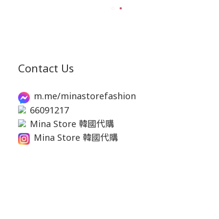
Contact Us
m.me/minastorefashion
66091217
Mina Store 韓國代購
Mina Store 韓國代購