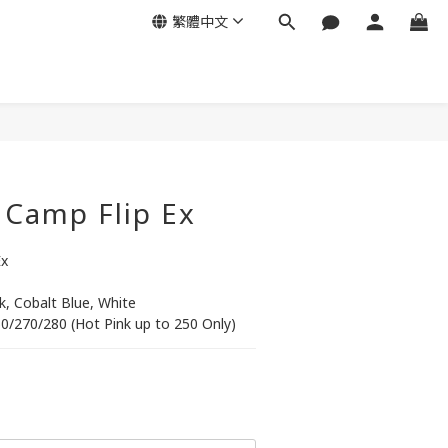
繁體中文
立即購買
 Camp Flip Ex
Ex
nk, Cobalt Blue, White
60/270/280 (Hot Pink up to 250 Only)