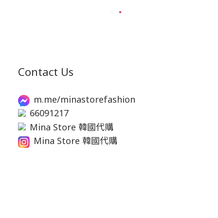
Contact Us
m.me/minastorefashion
66091217
Mina Store 韓國代購
Mina Store 韓國代購