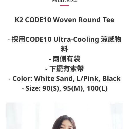
K2 CODE10 Woven Round Tee
- 採用CODE10 Ultra-Cooling 涼感物
料
- 兩側有袋
- 下擺有索帶
- Color: White Sand, L/Pink, Black
- Size: 90(S), 95(M), 100(L)