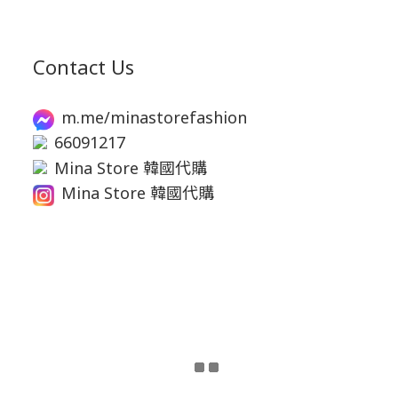
Contact Us
m.me/minastorefashion
66091217
Mina Store 韓國代購
Mina Store 韓國代購