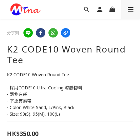
分享到
K2 CODE10 Woven Round
Tee
K2 CODE10 Woven Round Tee
- 採用CODE10 Ultra-Cooling 涼感物料
- 兩側有袋
- 下擺有索帶
- Color: White Sand, L/Pink, Black
- Size: 90(S), 95(M), 100(L)
HK$350.00