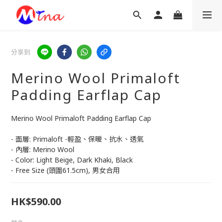
分享到
Merino Wool Primaloft
Padding Earflap Cap
Merino Wool Primaloft Padding Earflap Cap
- 面層: Primaloft -輕盈、保暖、抗水、透氣
- 內層: Merino Wool
- Color: Light Beige, Dark Khaki, Black
- Free Size (頭圍61.5cm), 男女合用
HK$590.00