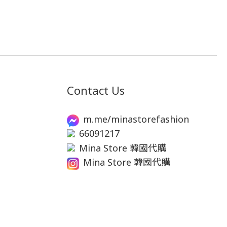
Contact Us
m.me/minastorefashion
66091217
Mina Store 韓國代購
Mina Store 韓國代購