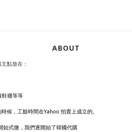
ABOUT
購主點放在：
服鞋襪等等
姐的時候，工餘時間在Yahoo 拍賣上成立的。
也開始式微，我們逐開始了韓國代購