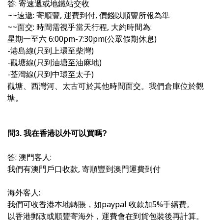
答: 寄速遞或地鐵站交收
~~速遞: 
寄順豐, 運費到付, 價錢以順豐所報為準
~~面交: 
時間需視乎當天行程, 大約時間為:
星期一至六 6:00pm-7:30pm(公眾假期休息)
-港島線(只到上環至柴灣)
-觀塘線(只到油塘至油麻地)
-荃灣線(只到中環至太子)
觀塘、西灣河、太古可於其他時間面交。我們倉庫位於觀
塘。
問3. 我在香港以外可以買嗎?
答: 澳門客人:
我們有澳門戶口收款, 寄順豐到澳門運費到付
海外客人:
我們可收香港本地轉賬，如paypal 收款加5%手續費。
以香港郵政或順豐寄海外，運費會在到貨包裝後再計算。