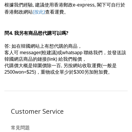
根據我們經驗, 建議使用香港郵政e-express, 閣下可自行於
香港郵政網站
(按此)
查看運費。
問4. 我另有商品想代購可以嗎?
答: 如在韓國網站上有想代購的商品，
客人可 messager(較建議)或whatsapp 聯絡我們，並發送該
韓國網店商品的鏈接(
link) 給我們報價，
代購價大概是韓圜價除一百, 另按網站收取運費(一般是
2500won=$25)，重物或全單少於$300另加附加費。
Customer Service
常見問題