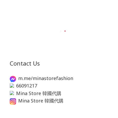
Contact Us
m.me/minastorefashion
66091217
Mina Store 韓國代購
Mina Store 韓國代購