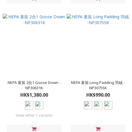
NEPA 童裝 2合1 Goose Down -
NEPA 童裝 Long Padding 羽絨 -
NP30631K
NP30755K
HK$1,380.00
HK$990.00
View other 1 variants