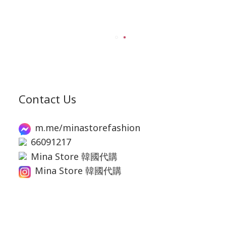
Contact Us
m.me/minastorefashion
66091217
Mina Store 韓國代購
Mina Store 韓國代購