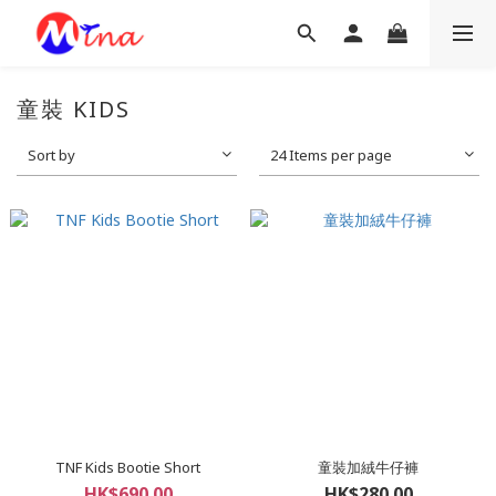
童裝 KIDS
Sort by
24 Items per page
TNF Kids Bootie Short
童裝加絨牛仔褲
HK$690.00
HK$280.00