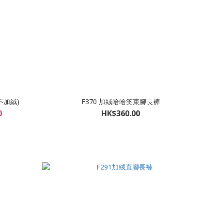
不加絨)
F370 加絨哈哈笑束腳長褲
0
HK$360.00