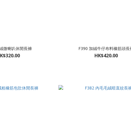
 加絨微喇叭休閒長褲
F390 加絨牛仔布料橡筋頭長
K$320.00
HK$420.00