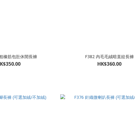
加絨粗橡筋包肚休閒長褲
F382 內毛毛絨暗直紋長褲
K$350.00
HK$360.00