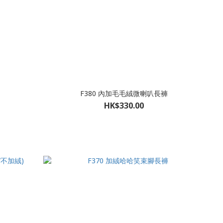
F380 內加毛毛絨微喇叭長褲
HK$330.00