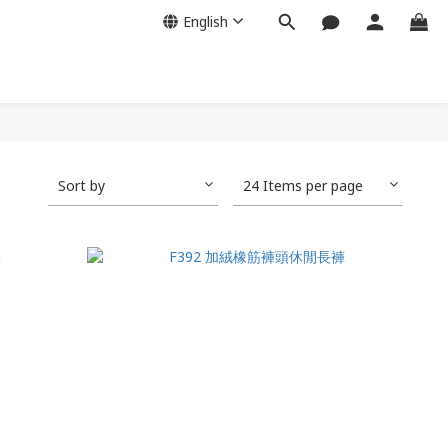
English
Sort by
24 Items per page