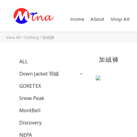
Home
About
Shop All
View All
/
Clothing
/
加絨褲
加絨褲
ALL
Down Jacket 羽絨
GORETEX
Snow Peak
MontBell
Discovery
NEPA