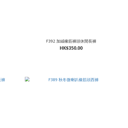
F392 加絨橡筋褲頭休閒長褲
HK$350.00