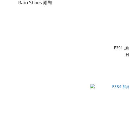
Rain Shoes 雨鞋
F391
H