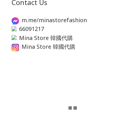
Contact Us
m.me/minastorefashion
66091217
Mina Store 韓國代購
Mina Store 韓國代購