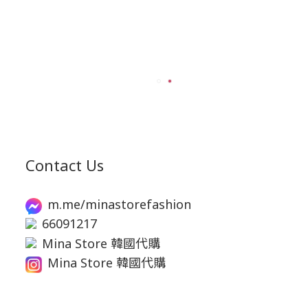
Contact Us
m.me/minastorefashion
66091217
Mina Store 韓國代購
Mina Store 韓國代購