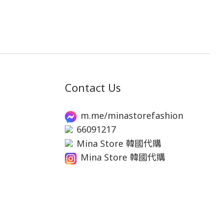
Contact Us
m.me/minastorefashion
66091217
Mina Store 韓國代購
Mina Store 韓國代購