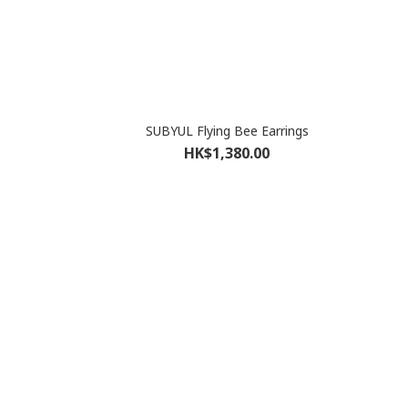
s
SUBYUL Flying Bee Earrings
HK$1,380.00